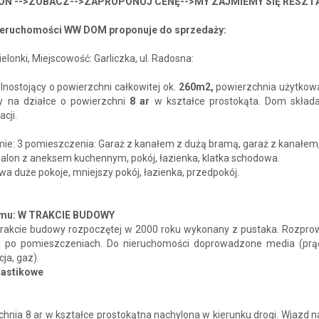
Ń -->ZOBACZ-->ZAPROPONUJ CENĘ-->MY ZAJMIEMY SIĘ RESZTĄ
ieruchomości WW DOM proponuje do sprzedaży:
elonki, Miejscowość: Garliczka, ul. Radosna:
lnostojący
o powierzchni całkowitej ok.
260m2,
powierzchnia użytko
y na działce o powierzchni
8 ar
w kształce prostokąta. Dom składa
cji.
ie: 3 pomieszczenia: Garaż z kanałem z dużą bramą, garaż z kanałem,
Salon z aneksem kuchennym, pokój, łazienka, klatka schodowa.
Dwa duże pokoje, mniejszy pokój, łazienka, przedpokój.
omu: W TRAKCIE BUDOWY
rakcie budowy rozpoczętej w 2000 roku wykonany z pustaka. Rozpr
a po pomieszczeniach. Do nieruchomości doprowadzone media (prą
cja, gaz).
lastikowe
:
hnia 8 ar w kształce prostokątna nachylona w kierunku drogi. Wjazd n