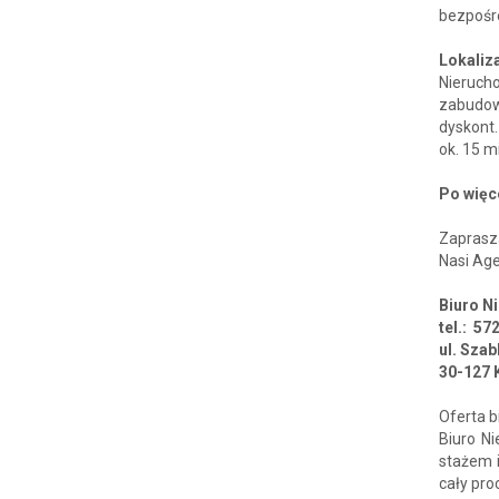
bezpośre
Lokaliz
Nieruch
zabudowy
dyskont.
ok. 15 m
Po więc
Zaprasz
Nasi Age
Biuro 
tel.: 57
ul. Sza
30-127 
Oferta b
Biuro N
stażem 
cały pro