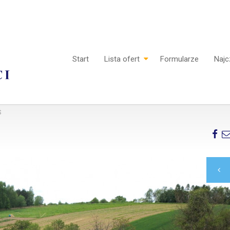
Start
Lista ofert
Formularze
Najc
S