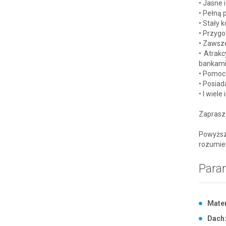
• Jasne 
• Pełną 
• Stały 
• Przyg
• Zawsze
• Atrak
bankam
• Pomoc 
• Posiad
• I wiele
Zaprasz
Powyższ
rozumie
Para
Mater
Dach