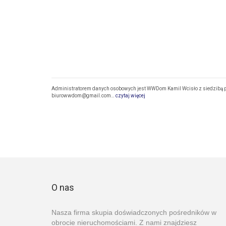
Administratorem danych osobowych jest WWDom Kamil Wcisło z siedzibą pr
biurowwdom@gmail.com…
czytaj więcej
O nas
Nasza firma skupia doświadczonych pośredników w
obrocie nieruchomościami. Z nami znajdziesz