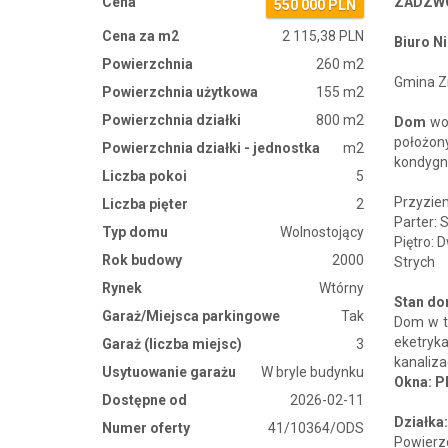
Cena
ZADZWO
550 000 PLN
Cena za m2
2 115,38 PLN
Biuro N
Powierzchnia
260 m2
Gmina Zi
Powierzchnia użytkowa
155 m2
Powierzchnia działki
800 m2
Dom
wo
położon
Powierzchnia działki - jednostka
m2
kondygna
Liczba pokoi
5
Przyziem
Liczba pięter
2
Parter: 
Typ domu
Wolnostojący
Piętro: 
Rok budowy
2000
Strych
Rynek
Wtórny
Stan d
Garaż/Miejsca parkingowe
Tak
Dom w t
eketryk
Garaż (liczba miejsc)
3
kanaliza
Usytuowanie garażu
W bryle budynku
Okna: P
Dostępne od
2026-02-11
Działka
Numer oferty
41/10364/ODS
Powierzc