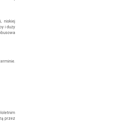
 niskiej
py i duży
utobusowa
erminie.
loletnim
zą przez