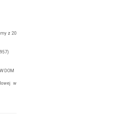
emy z 20
3957)
 WW DOM
dlowej w