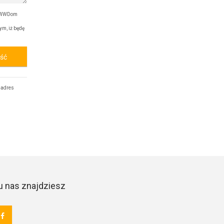
ę WWDom
ym, iż będę
ość
 adres
u nas znajdziesz