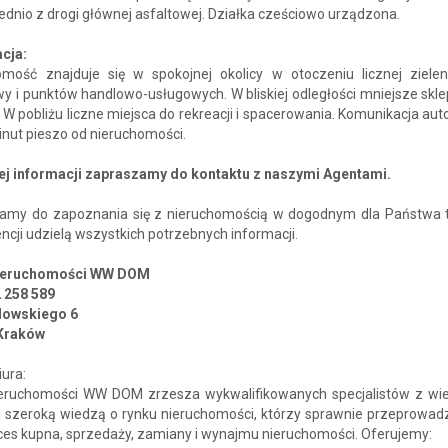
dnio z drogi głównej asfaltowej. Działka cześciowo urządzona.
acja:
omość znajduje się w spokojnej okolicy w otoczeniu licznej zieleni,
 i punktów handlowo-usługowych. W bliskiej odległości mniejsze skle
 W pobliżu liczne miejsca do rekreacji i spacerowania. Komunikacja a
inut pieszo od nieruchomości.
ej informacji zapraszamy do kontaktu z naszymi Agentami.
amy do zapoznania się z nieruchomością w dogodnym dla Państwa t
ncji udzielą wszystkich potrzebnych informacji.
Nieruchomości WW DOM
2 258 589
blowskiego 6
Kraków
iura:
ieruchomości WW DOM zrzesza wykwalifikowanych specjalistów z wie
i szeroką wiedzą o rynku nieruchomości, którzy sprawnie przeprowad
ces kupna, sprzedaży, zamiany i wynajmu nieruchomości. Oferujemy: