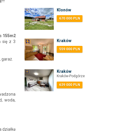
!!!
Klonów
670 000 PLN
wa
155m2
Kraków
 się z 3
559 000 PLN
 garaż.
Kraków
Kraków-Podgórze
639 000 PLN
owadzona
d, woda,
a działkę