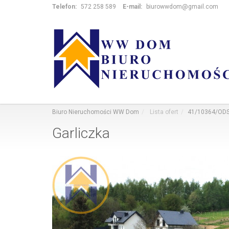
Telefon:
572 258 589
E-mail:
biurowwdom@gmail.com
Biuro Nieruchomości WW Dom
Lista ofert
41/10364/OD
Garliczka