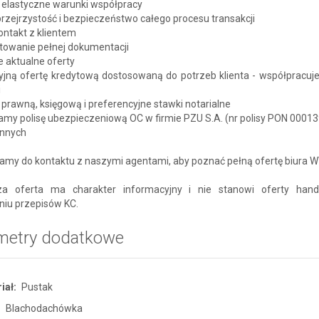
i elastyczne warunki współpracy
przejrzystość i bezpieczeństwo całego procesu transakcji
kontakt z klientem
otowanie pełnej dokumentacji
 aktualne oferty
cyjną ofertę kredytową dostosowaną do potrzeb klienta - współpracuj
i
prawną, księgową i preferencyjne stawki notarialne
amy polisę ubezpieczeniową OC w firmie PZU S.A. (nr polisy PON 0001
 innych
amy do kontaktu z naszymi agentami, aby poznać pełną ofertę biura
a oferta ma charakter informacyjny i nie stanowi oferty han
niu przepisów KC.
metry dodatkowe
iał:
Pustak
:
Blachodachówka