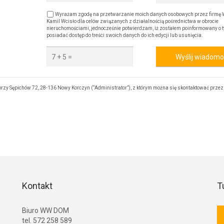
Wyrażam zgodę na przetwarzanie moich danych osobowych przez firm
Kamil Wcisło dla celów związanych z działalnością pośrednictwa w obrocie
nieruchomościami, jednocześnie potwierdzam, iż zostałem poinformowany o t
posiadać dostęp do treści swoich danych do ich edycji lub usunięcia.
Wyślij wiadom
zy Sępichów 72, 28-136 Nowy Korczyn (“Administrator”), z którym można się skontaktować przez
Kontakt
T
Biuro WW DOM
tel. 572 258 589