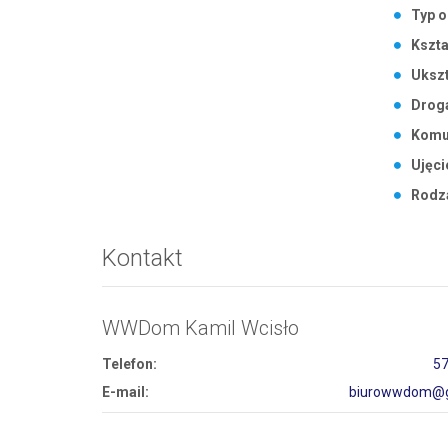
Typ o
Kszta
Ukszt
Drog
Komu
Ujęci
Rodza
Kontakt
WWDom Kamil Wcisło
Telefon:
57
E-mail:
biurowwdom@g