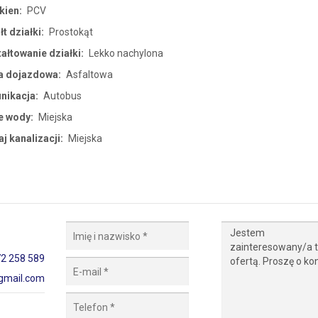
kien:
PCV
łt działki:
Prostokąt
ałtowanie działki:
Lekko nachylona
a dojazdowa:
Asfaltowa
nikacja:
Autobus
e wody:
Miejska
j kanalizacji:
Miejska
2 258 589
mail.com